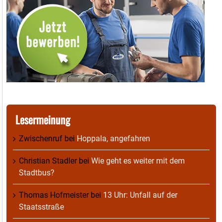
Lesermeinung
Zwischenruf
bei
Hoppala, angefahren
Christian Stadler
bei
Wie geht es weiter mit dem
Stadtbus?
Thomas Hofmeister
bei
13 Uhr: Unfall auf der
Staatsstraße