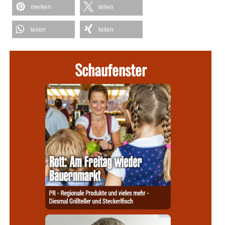
merken
teilen
teilen
teilen
Schaufenster