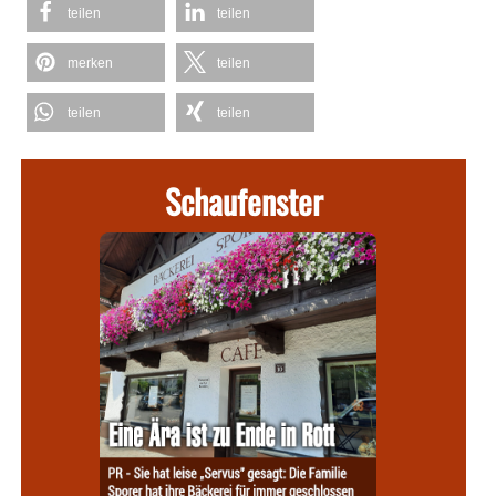
teilen
teilen
merken
teilen
teilen
teilen
Schaufenster