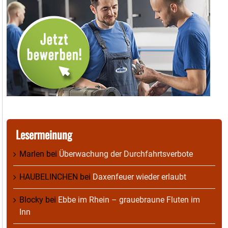
Lesermeinung
Marlen
bei
Überwachung der Durchfahrtsverbote
HAUBELINCHEN
bei
Daxenfeuer wieder erlaubt
Blocky
bei
Ebbe im Rhein – grauebraune Fluten im
Inn