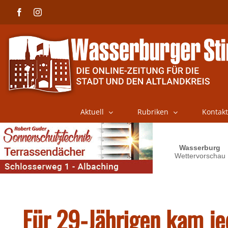
Skip
Facebook
Instagram
to
content
Aktuell
Rubriken
Kontakt
Für 29-Jährigen kam jed