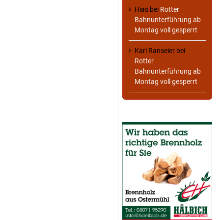
Hias
bei
Rotter
Bahnunterführung ab
Montag voll gesperrt
Karl Ranseier
bei
Rotter
Bahnunterführung ab
Montag voll gesperrt