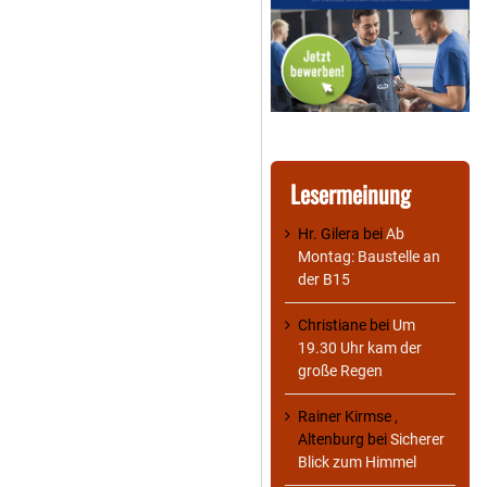
Lesermeinung
Hr. Gilera
bei
Ab
Montag: Baustelle an
der B15
Christiane
bei
Um
19.30 Uhr kam der
große Regen
Rainer Kirmse ,
Altenburg
bei
Sicherer
Blick zum Himmel