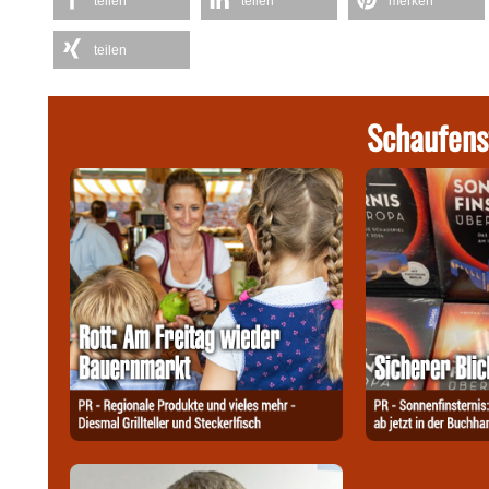
teilen
teilen
merken
teilen
Schaufens