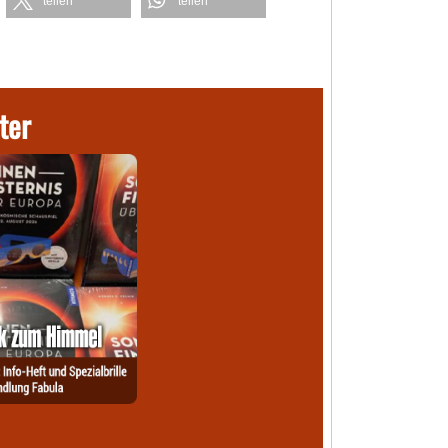
teilen
teilen
ter