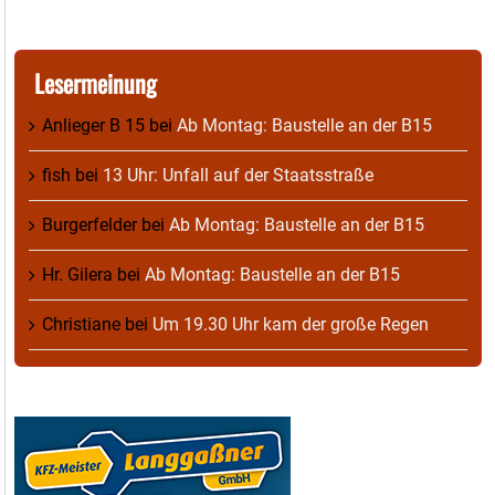
Lesermeinung
Anlieger B 15
bei
Ab Montag: Baustelle an der B15
fish
bei
13 Uhr: Unfall auf der Staatsstraße
Burgerfelder
bei
Ab Montag: Baustelle an der B15
Hr. Gilera
bei
Ab Montag: Baustelle an der B15
Christiane
bei
Um 19.30 Uhr kam der große Regen