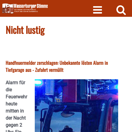
Skip
to
content
Nicht lustig
Handfeuermelder zerschlagen: Unbekannte lösten Alarm in
Tiefgarage aus - Zufahrt vermüllt
Alarm für
die
Feuerwehr
heute
mitten in
der Nacht
gegen 2