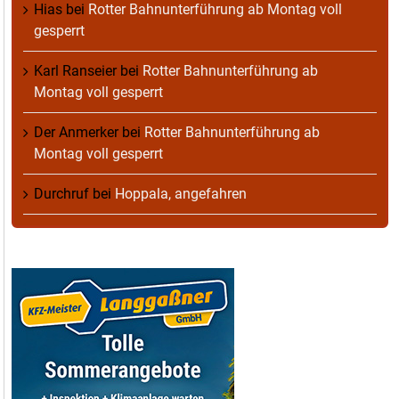
Hias
bei
Rotter Bahnunterführung ab Montag voll
gesperrt
Karl Ranseier
bei
Rotter Bahnunterführung ab
Montag voll gesperrt
Der Anmerker
bei
Rotter Bahnunterführung ab
Montag voll gesperrt
Durchruf
bei
Hoppala, angefahren