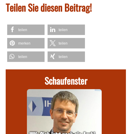
Teilen Sie diesen Beitrag!
teilen
teilen
merken
teilen
teilen
teilen
Schaufenster