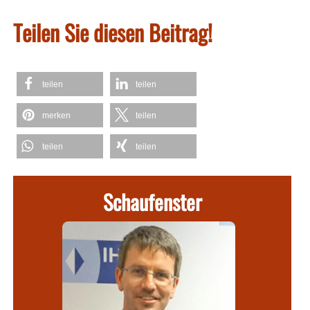
Teilen Sie diesen Beitrag!
teilen
teilen
merken
teilen
teilen
teilen
Schaufenster