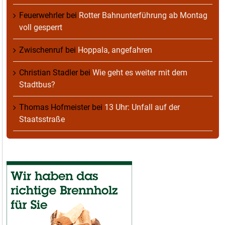
Feuerwehrler
bei
Rotter Bahnunterführung ab Montag
voll gesperrt
Zwischenruf
bei
Hoppala, angefahren
Christian Stadler
bei
Wie geht es weiter mit dem
Stadtbus?
Thomas Hofmeister
bei
13 Uhr: Unfall auf der
Staatsstraße