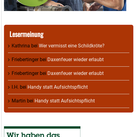
Lesermeinung
Kathrina
bei
Wer vermisst eine Schildkröte?
Friebertinger
bei
Daxenfeuer wieder erlaubt
Friebertinger
bei
Daxenfeuer wieder erlaubt
I.H.
bei
Handy statt Aufsichtspflicht
Martin
bei
Handy statt Aufsichtspflicht