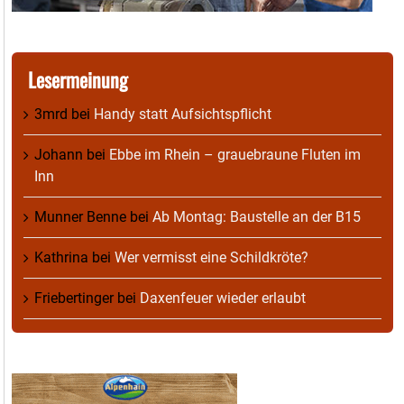
Lesermeinung
3mrd
bei
Handy statt Aufsichtspflicht
Johann
bei
Ebbe im Rhein – grauebraune Fluten im
Inn
Munner Benne
bei
Ab Montag: Baustelle an der B15
Kathrina
bei
Wer vermisst eine Schildkröte?
Friebertinger
bei
Daxenfeuer wieder erlaubt