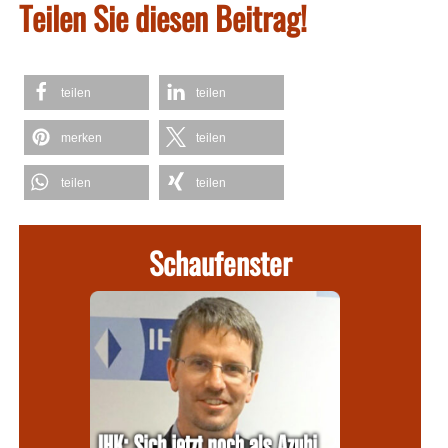
Teilen Sie diesen Beitrag!
teilen
teilen
merken
teilen
teilen
teilen
Schaufenster