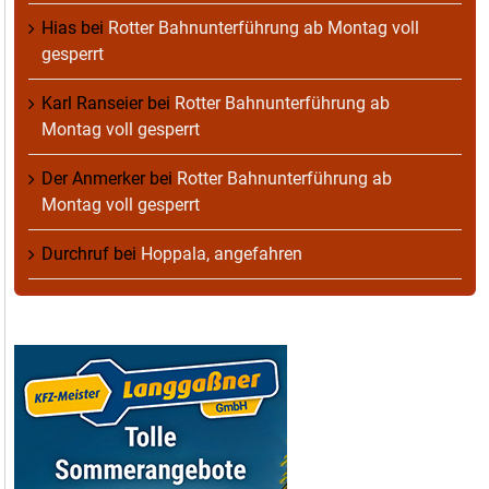
Hias
bei
Rotter Bahnunterführung ab Montag voll
gesperrt
Karl Ranseier
bei
Rotter Bahnunterführung ab
Montag voll gesperrt
Der Anmerker
bei
Rotter Bahnunterführung ab
Montag voll gesperrt
Durchruf
bei
Hoppala, angefahren