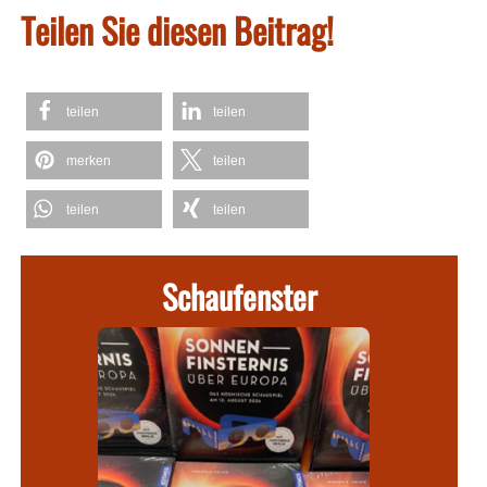
Teilen Sie diesen Beitrag!
teilen
teilen
merken
teilen
teilen
teilen
Schaufenster