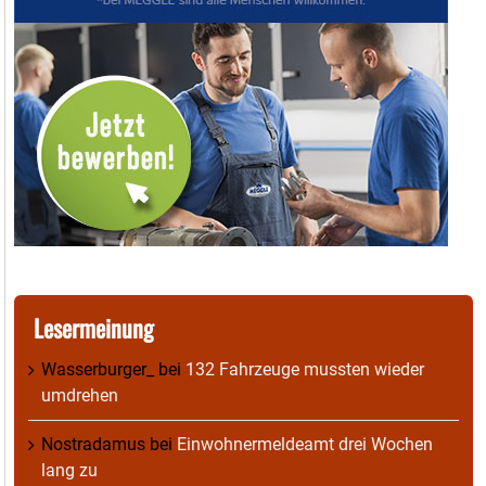
Lesermeinung
Wasserburger_
bei
132 Fahrzeuge mussten wieder
umdrehen
Nostradamus
bei
Einwohnermeldeamt drei Wochen
lang zu