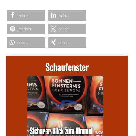
teilen
teilen
merken
teilen
teilen
teilen
Schaufenster