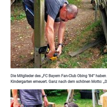
Die Mitglieder des „FC Bayern Fan-Club Obing ’84“ haben
Kindergarten erneuert. Ganz nach dem schönen Motto: „