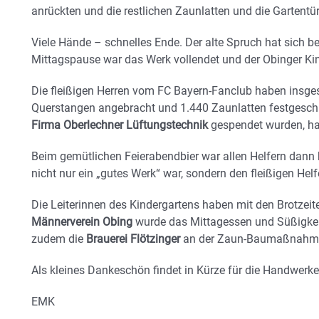
anrückten und die restlichen Zaunlatten und die Gartentü
Viele Hände – schnelles Ende. Der alte Spruch hat sich b
Mittagspause war das Werk vollendet und der Obinger Ki
Die fleißigen Herren vom FC Bayern-Fanclub haben insge
Querstangen angebracht und 1.440 Zaunlatten festgeschr
Firma Oberlechner Lüftungstechnik
gespendet wurden, h
Beim gemütlichen Feierabendbier war allen Helfern dann kl
nicht nur ein „gutes Werk“ war, sondern den fleißigen Hel
Die Leiterinnen des Kindergartens haben mit den Brotze
Männerverein Obing
wurde das Mittagessen und Süßigkeit
zudem die
Brauerei Flötzinger
an der Zaun-Baumaßnahme 
Als kleines Dankeschön findet in Kürze für die Handwerker
EMK