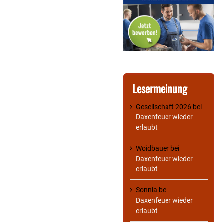
Lesermeinung
Gesellschaft 2026
bei
Daxenfeuer wieder
erlaubt
Woidbauer
bei
Daxenfeuer wieder
erlaubt
Sonnia
bei
Daxenfeuer wieder
erlaubt