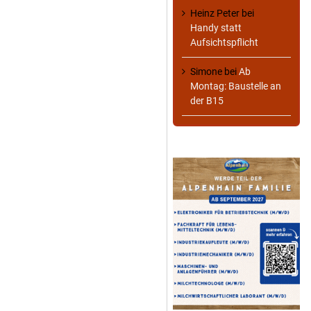
Heinz Peter
bei
Handy statt
Aufsichtspflicht
Simone
bei
Ab
Montag: Baustelle an
der B15