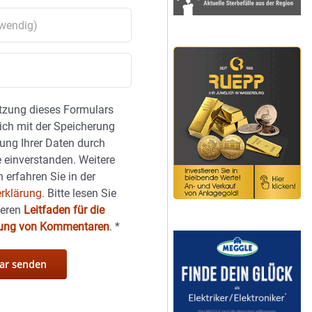
tzung dieses Formulars
sich mit der Speicherung
ung Ihrer Daten durch
 einverstanden. Weitere
 erfahren Sie in der
rklärung.
Bitte lesen Sie
seren
Leitfaden für die
hung von Kommentaren
.
*