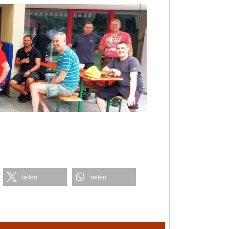
teilen
teilen