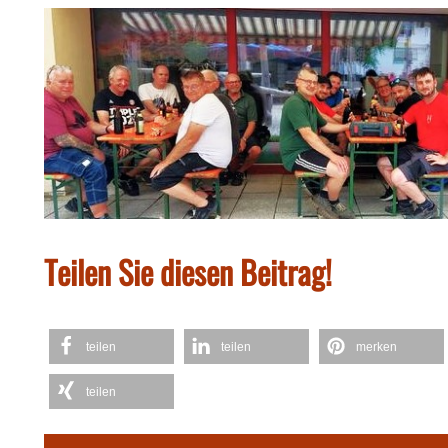
Teilen Sie diesen Beitrag!
teilen
teilen
merken
teilen