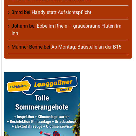
3mrd
bei
Handy statt Aufsichtspflicht
Johann
bei
Ebbe im Rhein – grauebraune Fluten im
Inn
Munner Benne
bei
Ab Montag: Baustelle an der B15