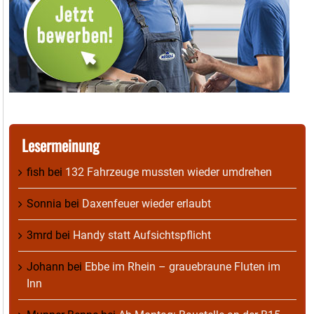
Lesermeinung
fish
bei
132 Fahrzeuge mussten wieder umdrehen
Sonnia
bei
Daxenfeuer wieder erlaubt
3mrd
bei
Handy statt Aufsichtspflicht
Johann
bei
Ebbe im Rhein – grauebraune Fluten im
Inn