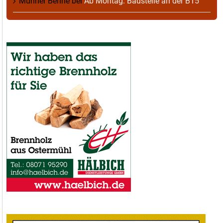
Munner Benne
bei
Ab Montag: Baustelle an der B15