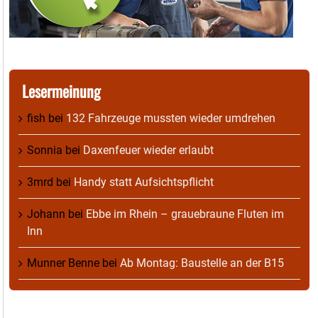
Lesermeinung
fish
bei
132 Fahrzeuge mussten wieder umdrehen
Sonnia
bei
Daxenfeuer wieder erlaubt
3mrd
bei
Handy statt Aufsichtspflicht
Johann
bei
Ebbe im Rhein – grauebraune Fluten im
Inn
Munner Benne
bei
Ab Montag: Baustelle an der B15