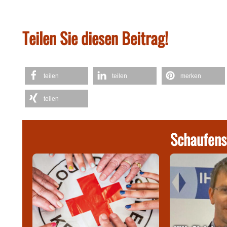
Teilen Sie diesen Beitrag!
teilen
teilen
merken
teilen
Schaufens