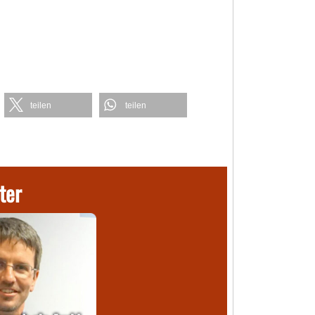
teilen
teilen
ter