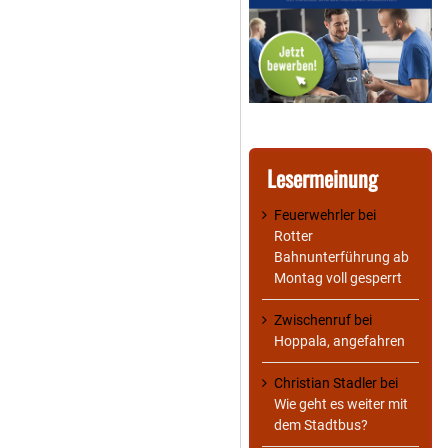
Lesermeinung
Feuerwehrler
bei
Rotter
Bahnunterführung ab
Montag voll gesperrt
Zwischenruf
bei
Hoppala, angefahren
Christian Stadler
bei
Wie geht es weiter mit
dem Stadtbus?