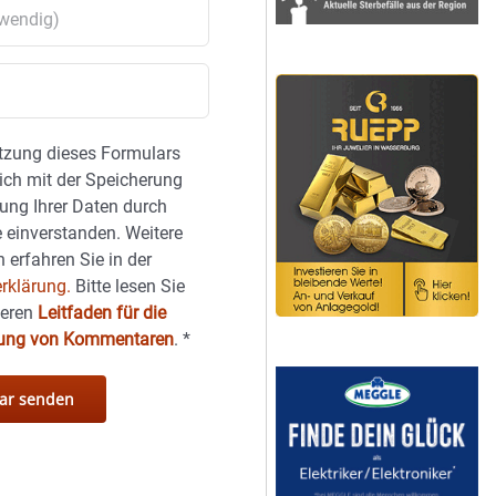
tzung dieses Formulars
sich mit der Speicherung
ung Ihrer Daten durch
 einverstanden. Weitere
 erfahren Sie in der
rklärung.
Bitte lesen Sie
seren
Leitfaden für die
hung von Kommentaren
.
*