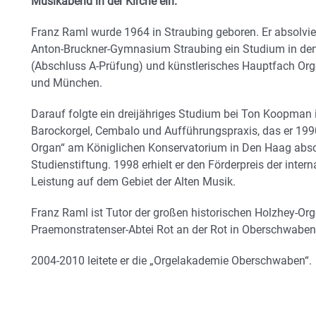
Musikabend in der Kirche ein.
Franz Raml wurde 1964 in Straubing geboren. Er absolvi
Anton-Bruckner-Gymnasium Straubing ein Studium in den
(Abschluss A-Prüfung) und künstlerisches Hauptfach Or
und München.
Darauf folgte ein dreijähriges Studium bei Ton Koopman
Barockorgel, Cembalo und Aufführungspraxis, das er 19
Organ“ am Königlichen Konservatorium in Den Haag absch
Studienstiftung. 1998 erhielt er den Förderpreis der inte
Leistung auf dem Gebiet der Alten Musik.
Franz Raml ist Tutor der großen historischen Holzhey-Or
Praemonstratenser-Abtei Rot an der Rot in Oberschwaben
2004-2010 leitete er die „Orgelakademie Oberschwaben“.