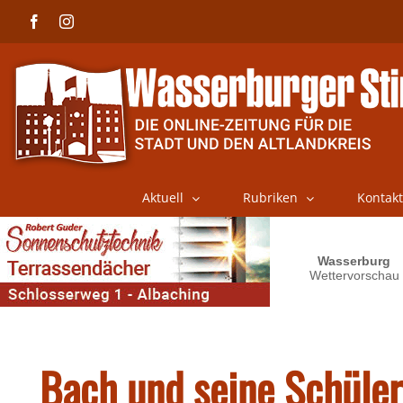
Skip
Facebook
Instagram
to
content
Aktuell
Rubriken
Kontakt
Bach und seine Schüler