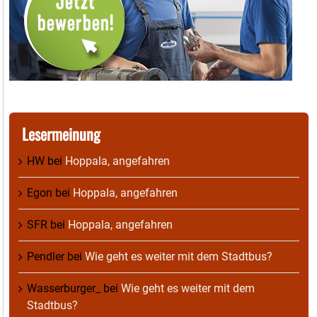
Lesermeinung
HW
bei
Hoppala, angefahren
Egon
bei
Hoppala, angefahren
SFR
bei
Hoppala, angefahren
Pendler
bei
Wie geht es weiter mit dem Stadtbus?
Wasserburger_
bei
Wie geht es weiter mit dem
Stadtbus?