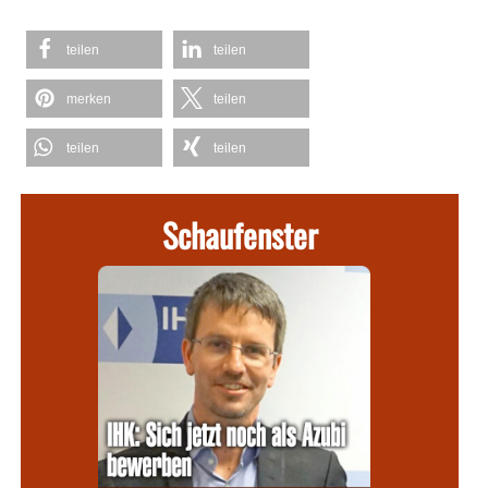
teilen
teilen
merken
teilen
teilen
teilen
Schaufenster