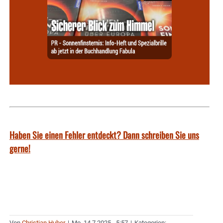
Haben Sie einen Fehler entdeckt? Dann schreiben Sie uns
gerne!
Von
Christian Huber
|
Mo. 14.7.2025 - 5:57
|
Kategorien: