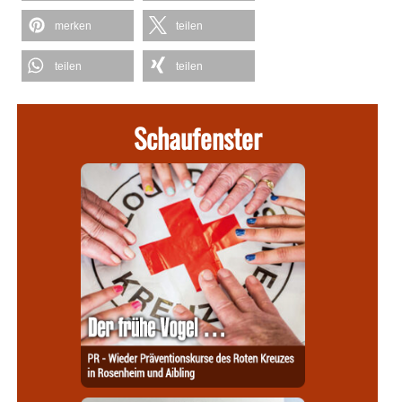
merken
teilen
teilen
teilen
Schaufenster