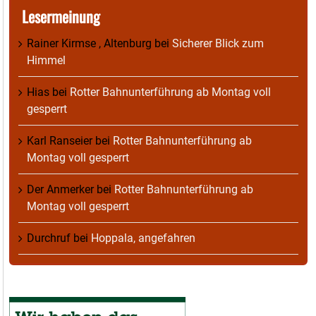
Lesermeinung
Rainer Kirmse , Altenburg
bei
Sicherer Blick zum
Himmel
Hias
bei
Rotter Bahnunterführung ab Montag voll
gesperrt
Karl Ranseier
bei
Rotter Bahnunterführung ab
Montag voll gesperrt
Der Anmerker
bei
Rotter Bahnunterführung ab
Montag voll gesperrt
Durchruf
bei
Hoppala, angefahren