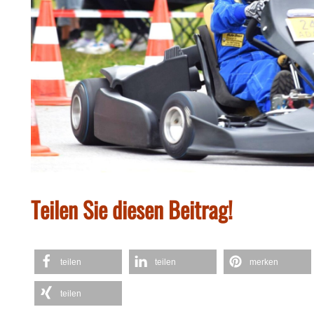
Teilen Sie diesen Beitrag!
teilen
teilen
merken
teilen