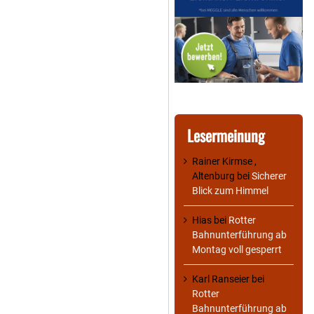
Lesermeinung
Rainer Kirmse ,
Altenburg
bei
Sicherer
Blick zum Himmel
Hias
bei
Rotter
Bahnunterführung ab
Montag voll gesperrt
Karl Ranseier
bei
Rotter
Bahnunterführung ab