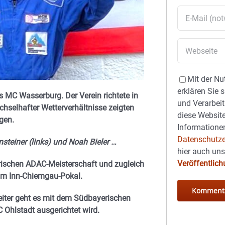
Mit der Nu
erklären Sie 
s MC Wasserburg. Der Verein richtete in
und Verarbeit
hselhafter Wetterverhältnisse zeigten
diese Website
gen.
Informationen
Datenschutze
steiner (links) und Noah Bieler …
hier auch un
Veröffentlic
rischen ADAC-Meisterschaft und zugleich
um Inn-Chiemgau-Pokal.
eiter geht es mit dem Südbayerischen
Ohlstadt ausgerichtet wird.