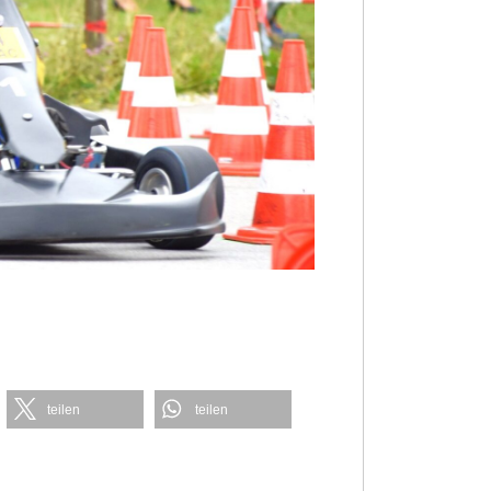
teilen
teilen