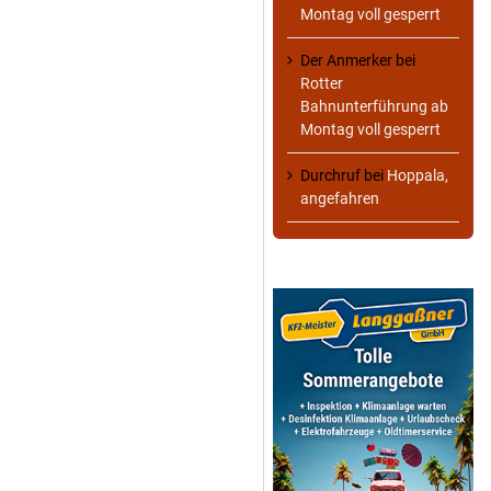
Montag voll gesperrt
Der Anmerker
bei
Rotter
Bahnunterführung ab
Montag voll gesperrt
Durchruf
bei
Hoppala,
angefahren