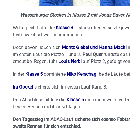
Wasserburger Stockerl in Klasse 2 mit Jonas Bayer, N
Wetterpech hatte die
Klasse 3
– starker Regen setzte jewei
Reifenwechsel war unumgänglich.
Doch davon ließen sich
Moritz Giebel und Hanna Machl
n
im ersten Lauf die Plätze 1 und 2.
Paul Quer
rundete das E
erneut bei Regen, fuhr
Louis Nerbl
auf Platz 2, gefolgt vo
In der
Klasse 5
dominierte
Niko Kerschagl
beide Läufe bei
Ira Gockel
sicherte sich im ersten Lauf Rang 3.
Den Abschluss bildete die
Klasse 6
mit einem weiteren Do
beiden Rennen nicht zu schlagen.
Den Tagessieg im ADAC-Lauf sicherte sich ebenso Fabian
zweite Rennen für sich entschied.