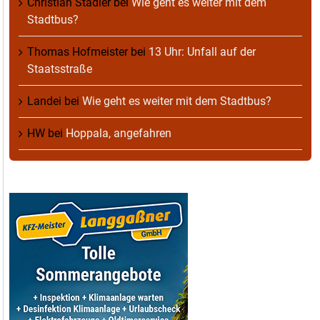
Christian Stadler
bei
Wie geht es weiter mit dem
Stadtbus?
Thomas Hofmeister
bei
13 Uhr: Unfall auf der
Staatsstraße
Landei
bei
Wie geht es weiter mit dem Stadtbus?
HW
bei
Hoppala, angefahren