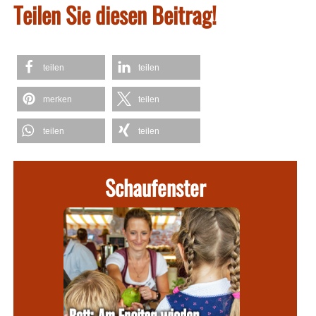
Teilen Sie diesen Beitrag!
teilen
teilen
merken
teilen
teilen
teilen
Schaufenster