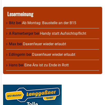
Lesermeinung
Bitz
bei
Ab Montag: Baustelle an der B15
A Ramerberger
bei
Handy statt Aufsichtspflicht
Max
bei
Daxenfeuer wieder erlaubt
Edlingerin
bei
Daxenfeuer wieder erlaubt
Hans
bei
Eine Ära ist zu Ende in Rott