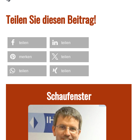
Teilen Sie diesen Beitrag!
teilen
teilen
merken
teilen
teilen
teilen
Schaufenster