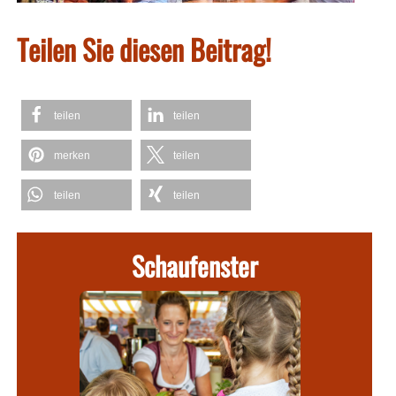
Teilen Sie diesen Beitrag!
teilen
teilen
merken
teilen
teilen
teilen
Schaufenster