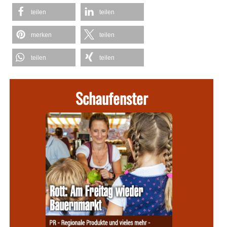
teilen
teilen
merken
teilen
teilen
teilen
Schaufenster