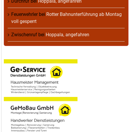
Durchruf
bei
Hoppala, angefahren
Feuerwehrler
bei
Rotter Bahnunterführung ab Montag
voll gesperrt
Zwischenruf
bei
Hoppala, angefahren