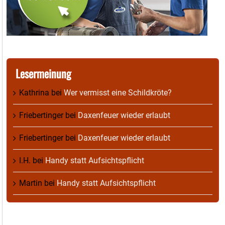
Lesermeinung
Kathrina
bei
Wer vermisst eine Schildkröte?
Friebertinger
bei
Daxenfeuer wieder erlaubt
Friebertinger
bei
Daxenfeuer wieder erlaubt
I.H.
bei
Handy statt Aufsichtspflicht
Martin
bei
Handy statt Aufsichtspflicht