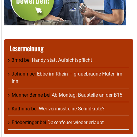
Lesermeinung
3mrd
bei
Handy statt Aufsichtspflicht
Johann
bei
Ebbe im Rhein – grauebraune Fluten im
Inn
Munner Benne
bei
Ab Montag: Baustelle an der B15
Kathrina
bei
Wer vermisst eine Schildkröte?
Friebertinger
bei
Daxenfeuer wieder erlaubt