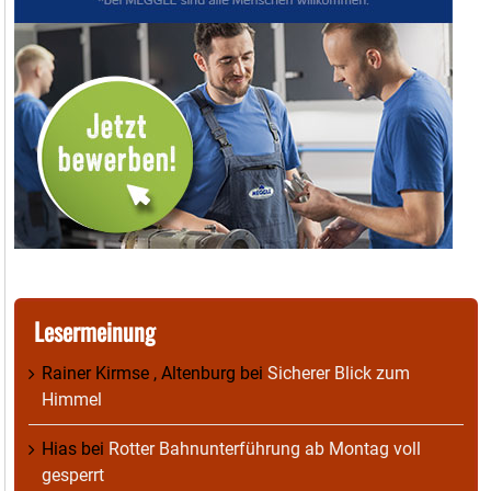
Lesermeinung
Rainer Kirmse , Altenburg
bei
Sicherer Blick zum
Himmel
Hias
bei
Rotter Bahnunterführung ab Montag voll
gesperrt