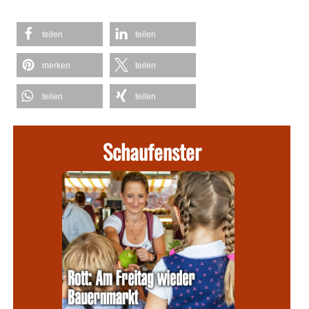
teilen
teilen
merken
teilen
teilen
teilen
Schaufenster