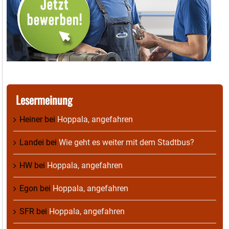
Lesermeinung
Heiner
bei
Hoppala, angefahren
Landei
bei
Wie geht es weiter mit dem Stadtbus?
HW
bei
Hoppala, angefahren
Egon
bei
Hoppala, angefahren
SFR
bei
Hoppala, angefahren