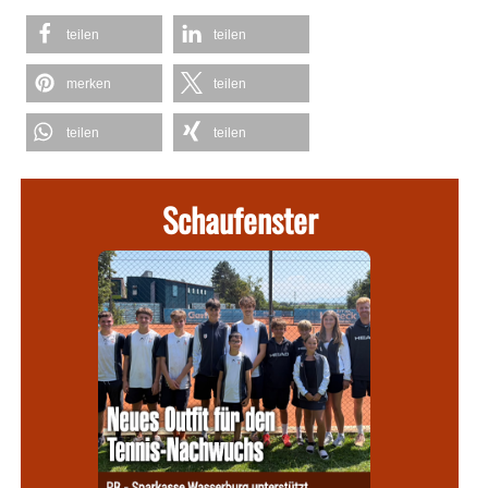
teilen
teilen
merken
teilen
teilen
teilen
Schaufenster