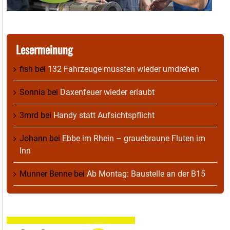
Lesermeinung
fish
bei
132 Fahrzeuge mussten wieder umdrehen
Sonnia
bei
Daxenfeuer wieder erlaubt
3mrd
bei
Handy statt Aufsichtspflicht
Johann
bei
Ebbe im Rhein – grauebraune Fluten im
Inn
Munner Benne
bei
Ab Montag: Baustelle an der B15