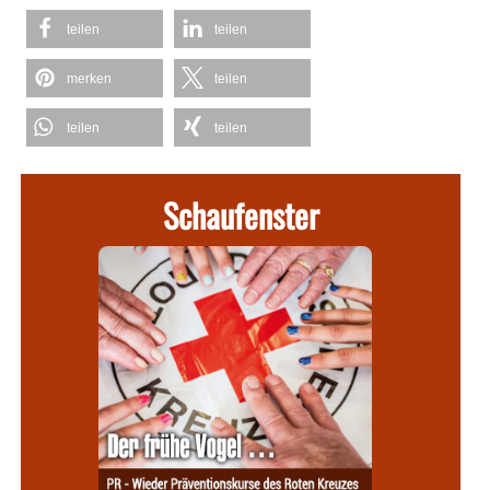
teilen
teilen
merken
teilen
teilen
teilen
Schaufenster