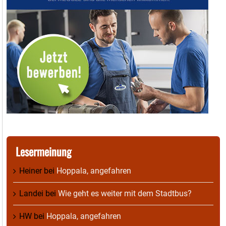
Lesermeinung
Heiner
bei
Hoppala, angefahren
Landei
bei
Wie geht es weiter mit dem Stadtbus?
HW
bei
Hoppala, angefahren