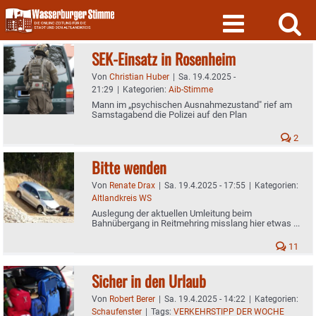
Skip
to
content
SEK-Einsatz in Rosenheim
Von
Christian Huber
|
Sa. 19.4.2025 -
21:29
|
Kategorien:
Aib-Stimme
Mann im „psychischen Ausnahmezustand" rief am
Samstagabend die Polizei auf den Plan
2
Bitte wenden
Von
Renate Drax
|
Sa. 19.4.2025 - 17:55
|
Kategorien:
Altlandkreis WS
Auslegung der aktuellen Umleitung beim
Bahnübergang in Reitmehring misslang hier etwas ...
11
Sicher in den Urlaub
Von
Robert Berer
|
Sa. 19.4.2025 - 14:22
|
Kategorien:
Schaufenster
|
Tags:
VERKEHRSTIPP DER WOCHE