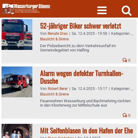
Skip
to
content
52-jähriger Biker schwer verletzt
Von
Renate Drax
|
Sa. 12.4.2025 - 19:58
|
Kategorien:
.
,
Blaulicht & Sirene
Der Polizeibericht zu dem Verkehrsunfall im
Gemeindegebiet von Halfing
0
Alarm wegen defekter Turnhallen-
Dusche
Von
Robert Berer
|
Sa. 12.4.2025 - 15:17
|
Kategorien:
.
,
Blaulicht & Sirene
Feuerwehren Wasserburg und Bachmehring rückten
in den Klosterweg zur Mittelschule aus
0
Mit Seifenblasen in den Hafen der Ehe