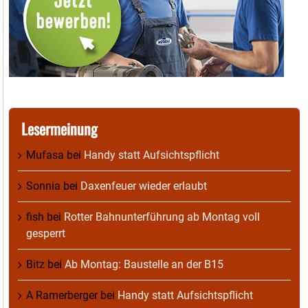
Lesermeinung
Mufasa
bei
Handy statt Aufsichtspflicht
Sonnia
bei
Daxenfeuer wieder erlaubt
fish
bei
Rotter Bahnunterführung ab Montag voll
gesperrt
Bitz
bei
Ab Montag: Baustelle an der B15
A Ramerberger
bei
Handy statt Aufsichtspflicht