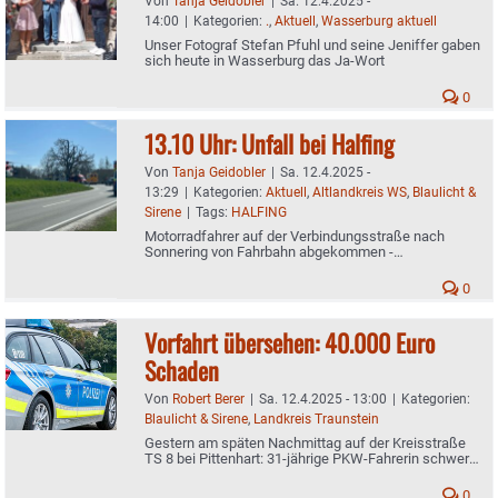
Von
Tanja Geidobler
|
Sa. 12.4.2025 -
14:00
|
Kategorien:
.
,
Aktuell
,
Wasserburg aktuell
Unser Fotograf Stefan Pfuhl und seine Jeniffer gaben
sich heute in Wasserburg das Ja-Wort
0
13.10 Uhr: Unfall bei Halfing
Von
Tanja Geidobler
|
Sa. 12.4.2025 -
13:29
|
Kategorien:
Aktuell
,
Altlandkreis WS
,
Blaulicht &
Sirene
|
Tags:
HALFING
Motorradfahrer auf der Verbindungsstraße nach
Sonnering von Fahrbahn abgekommen -
Rettungshubschrauber im Einsatz
0
Vorfahrt übersehen: 40.000 Euro
Schaden
Von
Robert Berer
|
Sa. 12.4.2025 - 13:00
|
Kategorien:
Blaulicht & Sirene
,
Landkreis Traunstein
Gestern am späten Nachmittag auf der Kreisstraße
TS 8 bei Pittenhart: 31-jährige PKW-Fahrerin schwer
verletzt
0