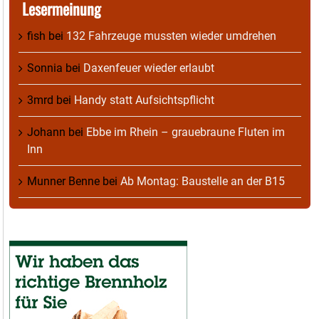
Lesermeinung
fish
bei
132 Fahrzeuge mussten wieder umdrehen
Sonnia
bei
Daxenfeuer wieder erlaubt
3mrd
bei
Handy statt Aufsichtspflicht
Johann
bei
Ebbe im Rhein – grauebraune Fluten im
Inn
Munner Benne
bei
Ab Montag: Baustelle an der B15