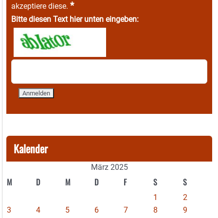
*
akzeptiere diese.
Bitte diesen Text hier unten eingeben:
Kalender
März 2025
M
D
M
D
F
S
S
1
2
3
4
5
6
7
8
9