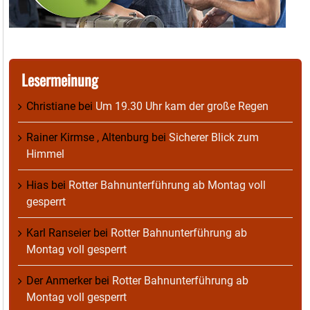
Lesermeinung
Christiane
bei
Um 19.30 Uhr kam der große Regen
Rainer Kirmse , Altenburg
bei
Sicherer Blick zum
Himmel
Hias
bei
Rotter Bahnunterführung ab Montag voll
gesperrt
Karl Ranseier
bei
Rotter Bahnunterführung ab
Montag voll gesperrt
Der Anmerker
bei
Rotter Bahnunterführung ab
Montag voll gesperrt