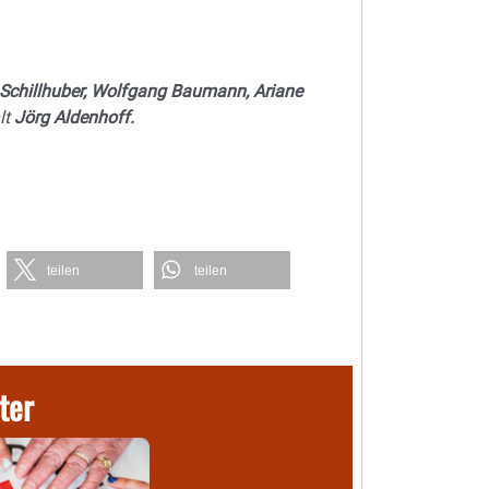
n Schillhuber, Wolfgang Baumann, Ariane
lt
Jörg Aldenhoff.
teilen
teilen
ter