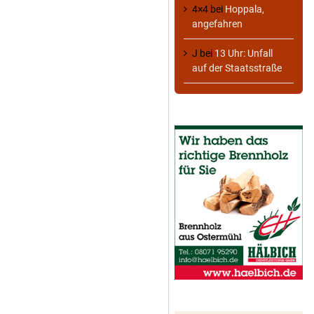
4×4
bei
Hoppala,
angefahren
J
bei
13 Uhr: Unfall
auf der Staatsstraße