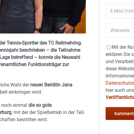
er Tennis-Sportler des TC Reitmehring.
Mit der Nu
Tennisjahr beschrieben – die Teilnahme
erklären Sie 
e Lage betreffend – konnte die Neuwahl
und Verarbeit
ehrenamtlichen Funktionsträger zur
diese Website
Informationen
Datenschutze
uliche Wahl der
neuen Beirätin Jana
hier auch un
rbeit einbringen wird.
Veröffentlic
s noch einmal
die so gute
rburg
, mit der der Spielbetrieb in der TeG
aften bestritten wird.