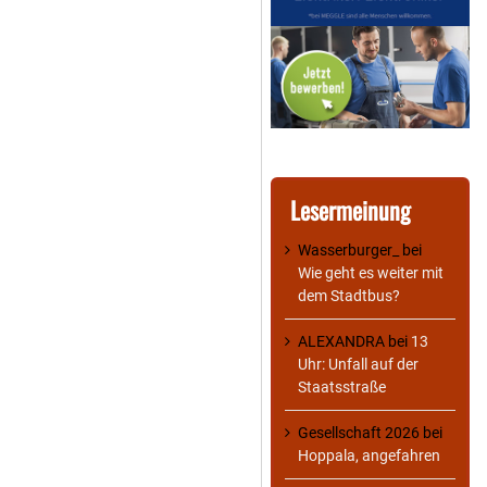
Lesermeinung
Wasserburger_
bei
Wie geht es weiter mit
dem Stadtbus?
ALEXANDRA
bei
13
Uhr: Unfall auf der
Staatsstraße
Gesellschaft 2026
bei
Hoppala, angefahren