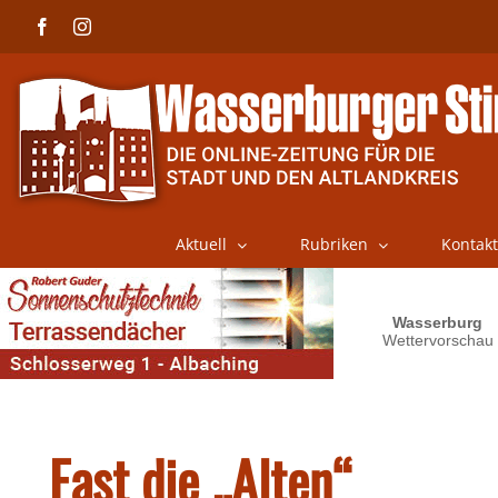
Skip
Facebook
Instagram
to
content
Aktuell
Rubriken
Kontakt
Fast die „Alten“