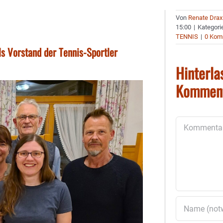
Von
Renate Drax
15:00
|
Kategori
TENNIS
|
0 Kom
s Vorstand der Tennis-Sportler
Hinterla
Kommen
Kommentar