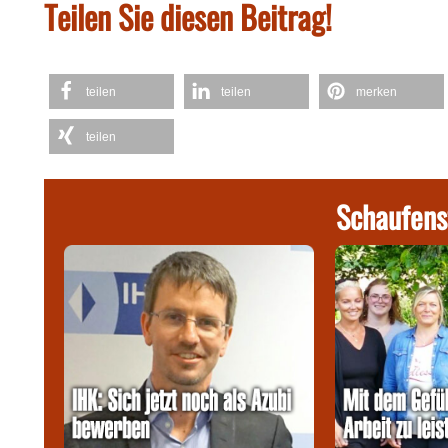
Teilen Sie diesen Beitrag!
teilen
teilen
merken
teilen
Schaufens