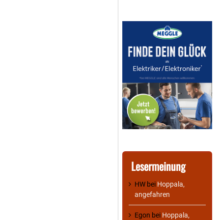
Lesermeinung
HW
bei
Hoppala,
angefahren
Egon
bei
Hoppala,