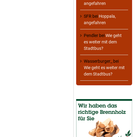
angefahren
SFR
bei
Hoppala,
angefahren
Pendler
bei
Wie geht
es weiter mit dem
Stadtbus?
Wasserburger_
bei
Wie geht es weiter mit
dem Stadtbus?