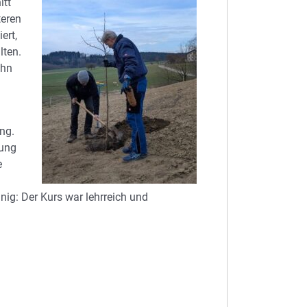
itt
teren
ert,
lten.
ehn
ng.
dung
e
ig: Der Kurs war lehrreich und