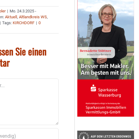
bler
|
Mo. 24.3.2025 -
en:
Aktuell
,
Altlandkreis WS
,
|
Tags:
KIRCHDORF
|
0
ssen Sie einen
tar