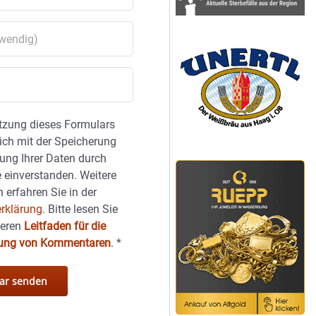
tzung dieses Formulars
sich mit der Speicherung
ung Ihrer Daten durch
 einverstanden. Weitere
 erfahren Sie in der
rklärung.
Bitte lesen Sie
seren
Leitfaden für die
hung von Kommentaren
.
*