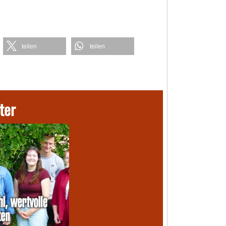
teilen
teilen
ter