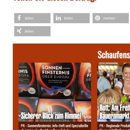
teilen
teilen
merken
teilen
Schaufens