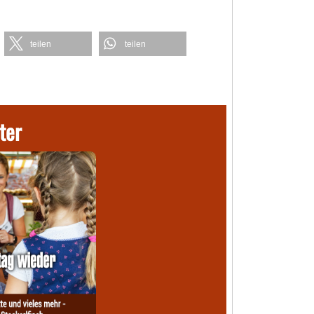
teilen
teilen
ter