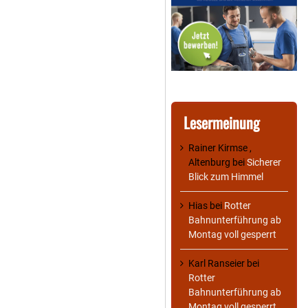
Lesermeinung
Rainer Kirmse ,
Altenburg
bei
Sicherer
Blick zum Himmel
Hias
bei
Rotter
Bahnunterführung ab
Montag voll gesperrt
Karl Ranseier
bei
Rotter
Bahnunterführung ab
Montag voll gesperrt