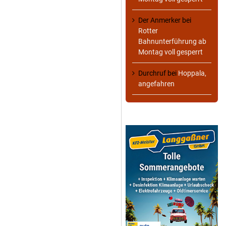
Der Anmerker
bei
Rotter
Bahnunterführung ab
Montag voll gesperrt
Durchruf
bei
Hoppala,
angefahren