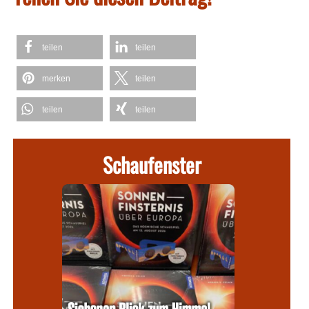
teilen
teilen
merken
teilen
teilen
teilen
Schaufenster