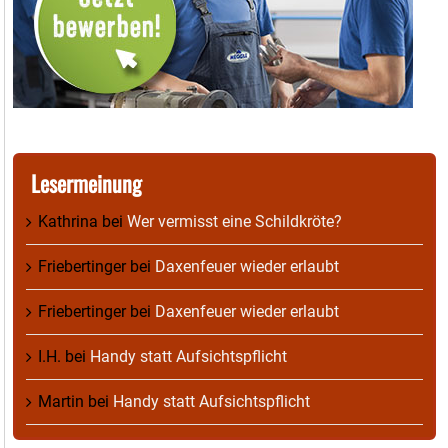
Lesermeinung
Kathrina
bei
Wer vermisst eine Schildkröte?
Friebertinger
bei
Daxenfeuer wieder erlaubt
Friebertinger
bei
Daxenfeuer wieder erlaubt
I.H.
bei
Handy statt Aufsichtspflicht
Martin
bei
Handy statt Aufsichtspflicht