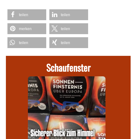
teilen
teilen
merken
teilen
teilen
teilen
Schaufenster