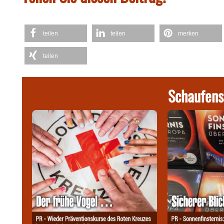
teilen
teilen
merken
teilen
Schaufens