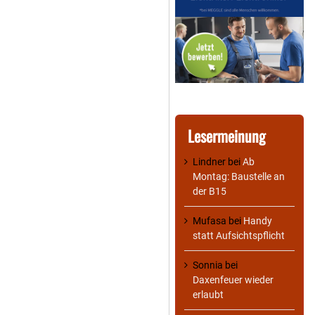
Lesermeinung
Lindner
bei
Ab
Montag: Baustelle an
der B15
Mufasa
bei
Handy
statt Aufsichtspflicht
Sonnia
bei
Daxenfeuer wieder
erlaubt