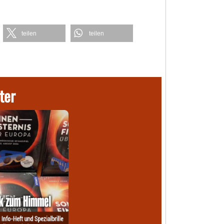
teilen
teilen
ter