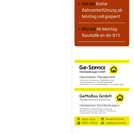
fish
bei
Rotter
Bahnunterführung ab
Montag voll gesperrt
Bitz
bei
Ab Montag:
Baustelle an der B15