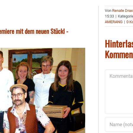
Von
Renate Drax
15:33
|
Kategori
AMERANG
|
0 K
miere mit dem neuen Stückl -
Hinterla
Kommen
Kommentar