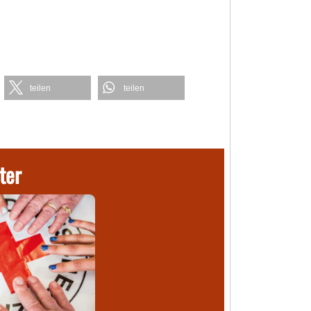
teilen
teilen
ter