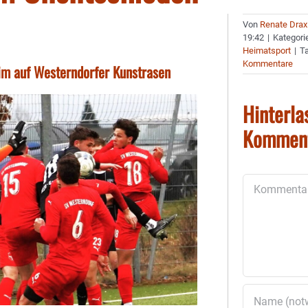
Von
Renate Drax
19:42
|
Kategori
Heimatsport
|
T
Kommentare
heim auf Westerndorfer Kunstrasen
Hinterla
Kommen
Kommentar