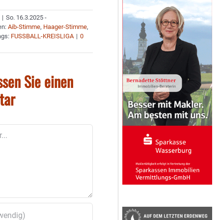
|
So. 16.3.2025 -
en:
Aib-Stimme
,
Haager-Stimme
,
ags:
FUSSBALL-KREISLIGA
|
0
ssen Sie einen
tar