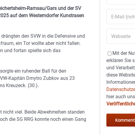
G Reichertsheim-Ramsau/Gars und der SV
 2025 auf dem Westerndorfer Kunstrasen
e drängten den SVW in die Defensive und
raum, ein Tor wollte aber nicht fallen.
n und fortan spielte sich das
Mit der Nu
erklären Sie 
und Verarbeit
rgte ein ruhender Ball für den
diese Website
 SVW-Kapitän Dmytro Zubkov aus 23
Informationen
s Kreuzeck. (30.).
Datenschutze
hier auch un
Veröffentlic
 nicht viel. Beide Abwehrreihen standen
 Doch die SG RRG konnte noch einen Gang