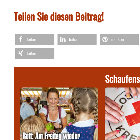
Teilen Sie diesen Beitrag!
teilen
teilen
merken
teilen
Schaufens