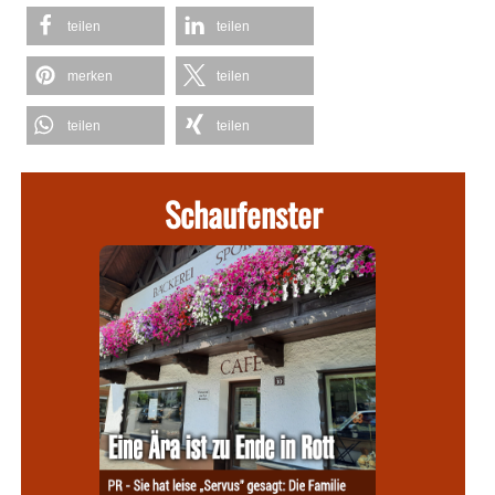
teilen
teilen
merken
teilen
teilen
teilen
Schaufenster