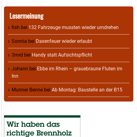
Lesermeinung
fish
bei
132 Fahrzeuge mussten wieder umdrehen
Sonnia
bei
Daxenfeuer wieder erlaubt
3mrd
bei
Handy statt Aufsichtspflicht
Johann
bei
Ebbe im Rhein – grauebraune Fluten im
Inn
Munner Benne
bei
Ab Montag: Baustelle an der B15