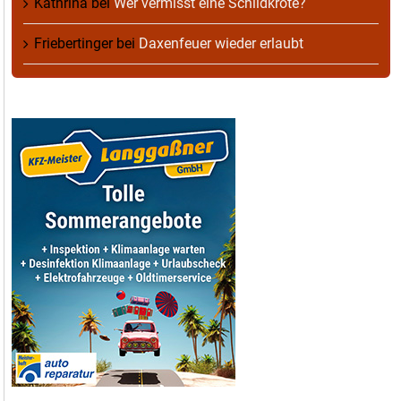
Kathrina
bei
Wer vermisst eine Schildkröte?
Friebertinger
bei
Daxenfeuer wieder erlaubt