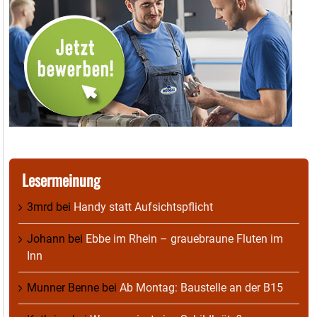
Lesermeinung
3mrd
bei
Handy statt Aufsichtspflicht
Johann
bei
Ebbe im Rhein – grauebraune Fluten im
Inn
Munner Benne
bei
Ab Montag: Baustelle an der B15