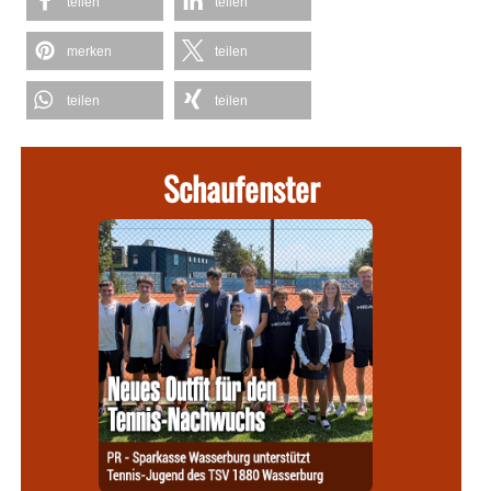
teilen
teilen
merken
teilen
teilen
teilen
Schaufenster