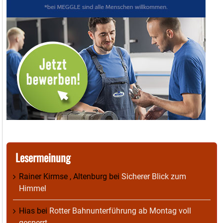
Lesermeinung
Rainer Kirmse , Altenburg
bei
Sicherer Blick zum
Himmel
Hias
bei
Rotter Bahnunterführung ab Montag voll
gesperrt