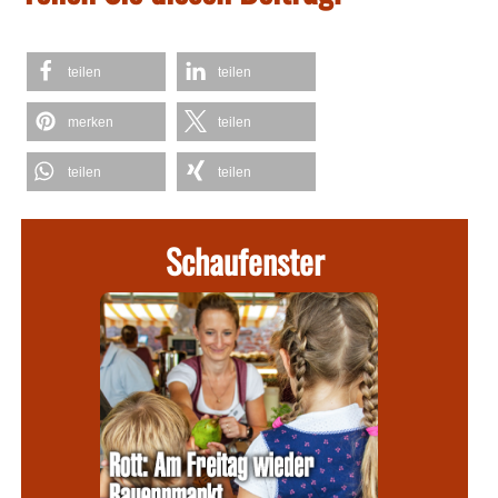
teilen
teilen
merken
teilen
teilen
teilen
Schaufenster