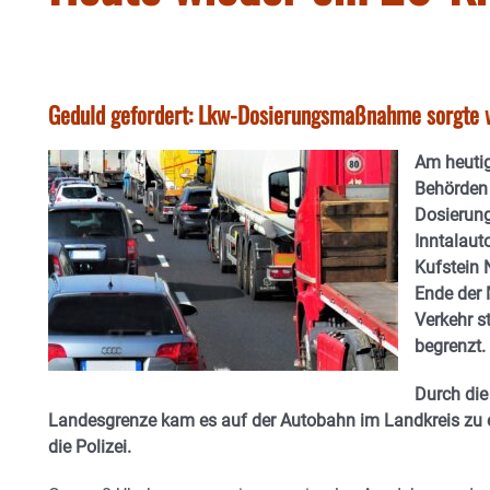
Geduld gefordert: Lkw-Dosierungsmaßnahme sorgte w
Am heutig
Behörden 
Dosierun
Inntalaut
Kufstein 
Ende der
Verkehr s
begrenzt.
Durch di
Landesgrenze kam es auf der Autobahn im Landkreis zu 
die Polizei.