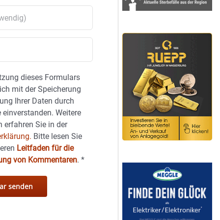
tzung dieses Formulars
sich mit der Speicherung
ung Ihrer Daten durch
 einverstanden. Weitere
 erfahren Sie in der
rklärung.
Bitte lesen Sie
seren
Leitfaden für die
hung von Kommentaren
.
*