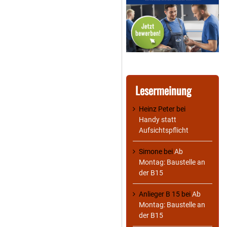
Lesermeinung
Heinz Peter
bei
Handy statt
Aufsichtspflicht
Simone
bei
Ab
Montag: Baustelle an
der B15
Anlieger B 15
bei
Ab
Montag: Baustelle an
der B15