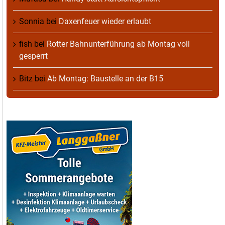
Sonnia
bei
Daxenfeuer wieder erlaubt
fish
bei
Rotter Bahnunterführung ab Montag voll
gesperrt
Bitz
bei
Ab Montag: Baustelle an der B15