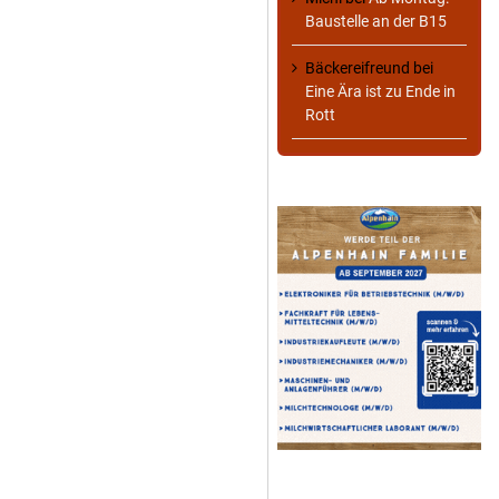
Baustelle an der B15
Bäckereifreund
bei
Eine Ära ist zu Ende in
Rott