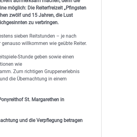
en-Event aufmerksam machen, denn die
e möglich: Die Reiterfreizeit „Pfingsten
chen zwölf und 15 Jahren, die Lust
leichgesinnten zu verbringen.
stens sieben Reitstunden – je nach
r genauso willkommen wie geübte Reiter.
eitspiele-Stunde geben sowie einen
ktionen wie
gramm. Zum richtigen Gruppenerlebnis
und die Übernachtung in einem
Ponyreithof St. Margarethen in
ernachtung und die Verpflegung betragen