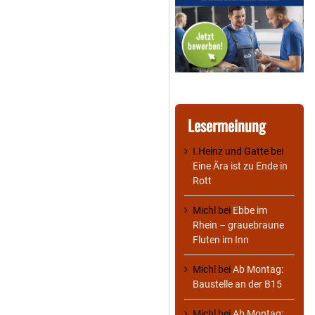
Lesermeinung
I.Heinz und Gatte
bei
Eine Ära ist zu Ende in
Rott
Michl
bei
Ebbe im
Rhein – grauebraune
Fluten im Inn
Michl
bei
Ab Montag:
Baustelle an der B15
Michl
bei
Ab Montag: