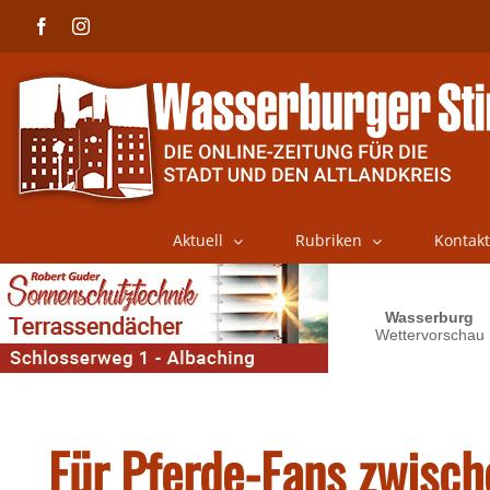
Skip
Facebook
Instagram
to
content
Aktuell
Rubriken
Kontakt
Für Pferde-Fans zwisch