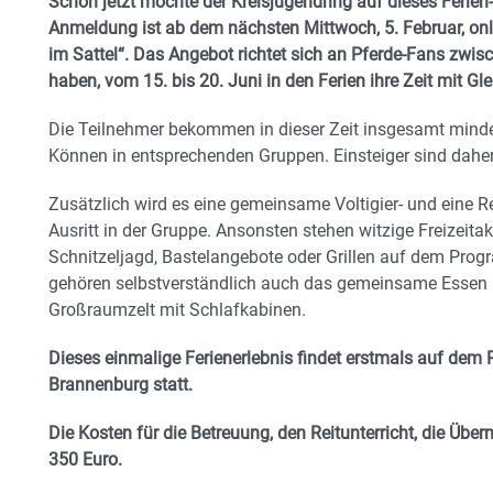
Schon jetzt möchte der Kreisjugendring auf dieses Feri
Anmeldung ist ab dem nächsten Mittwoch, 5. Februar, onlin
im Sattel“. Das Angebot richtet sich an Pferde-Fans zwis
haben, vom 15. bis 20. Juni in den Ferien ihre Zeit mit G
Die Teilnehmer bekommen in dieser Zeit insgesamt minde
Können in entsprechenden Gruppen. Einsteiger sind dahe
Zusätzlich wird es eine gemeinsame Voltigier- und eine R
Ausritt in der Gruppe. Ansonsten stehen witzige Freizeita
Schnitzeljagd, Bastelangebote oder Grillen auf dem Pro
gehören selbstverständlich auch das gemeinsame Essen 
Großraumzelt mit Schlafkabinen.
Dieses einmalige Ferienerlebnis findet erstmals auf dem 
Brannenburg statt.
Die Kosten für die Betreuung, den Reitunterricht, die Üb
350 Euro.