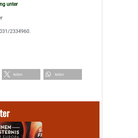
ng unter
er
08031/2334960.
teilen
teilen
ter