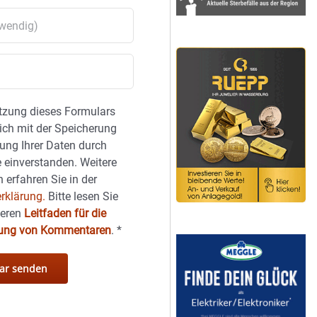
tzung dieses Formulars
sich mit der Speicherung
ung Ihrer Daten durch
 einverstanden. Weitere
 erfahren Sie in der
rklärung.
Bitte lesen Sie
seren
Leitfaden für die
hung von Kommentaren
.
*